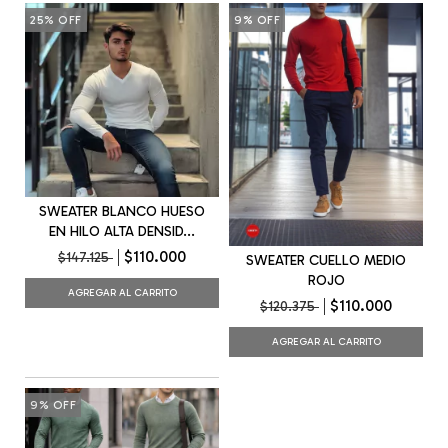
25
%
OFF
9
%
OFF
SWEATER BLANCO HUESO
EN HILO ALTA DENSID...
$110.000
$147.125
SWEATER CUELLO MEDIO
ROJO
AGREGAR AL CARRITO
$110.000
$120.375
AGREGAR AL CARRITO
9
%
OFF