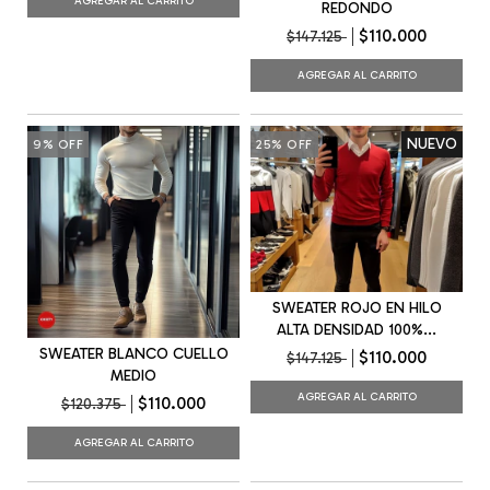
AGREGAR AL CARRITO
REDONDO
$110.000
$147.125
AGREGAR AL CARRITO
NUEVO
9
%
OFF
25
%
OFF
SWEATER ROJO EN HILO
ALTA DENSIDAD 100%...
SWEATER BLANCO CUELLO
$110.000
$147.125
MEDIO
AGREGAR AL CARRITO
$110.000
$120.375
AGREGAR AL CARRITO