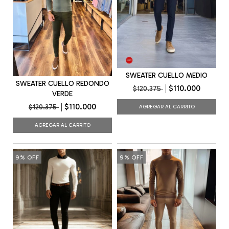
SWEATER CUELLO MEDIO
SWEATER CUELLO REDONDO
$110.000
$120.375
VERDE
$110.000
$120.375
AGREGAR AL CARRITO
AGREGAR AL CARRITO
9
%
OFF
9
%
OFF