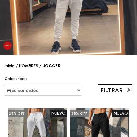
Inicio
/
HOMBRES
/
JOGGER
Ordenar por:
FILTRAR
NUEVO
NUEVO
25
%
OFF
25
%
OFF