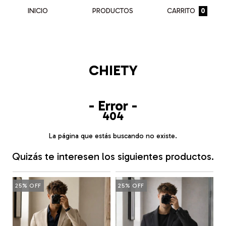
INICIO
PRODUCTOS
CARRITO
0
CHIETY
- Error -
404
La página que estás buscando no existe.
Quizás te interesen los siguientes productos.
25
%
OFF
25
%
OFF